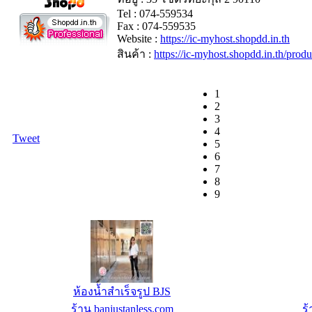
Tel : 074-559534
Fax : 074-559535
Website :
https://ic-myhost.shopdd.in.th
สินค้า :
https://ic-myhost.shopdd.in.th/pr
1
2
3
4
Tweet
5
6
7
8
9
Domain Name .go.th 1ปี
ประตู
ร้าน IC-MyHost Thailand Web Hosting
ร้