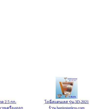
22500 ฿/ปี
แผ่นน้ำหนักหุ้มยางรู 2 นิ้ว OP ขนาด 20 กก.
eb Hosting
ร้าน คอนโดฟิตเนสช็อป : ร้านขายเครื่องออก