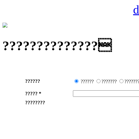
??????????????
??????
??????
???????
??????
?????
*
????????