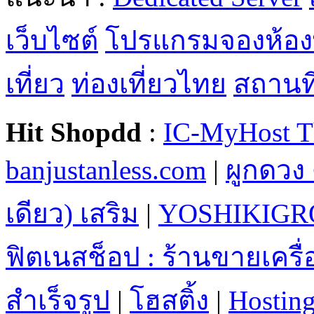
เว็บไซต์
โปรแกรมจองห้อง
เที่ยว
ท่องเที่ยวไทย
สถานที่
Hit Shopdd
:
IC-MyHost T
banjustanless.com
|
ผูกดวง 
เดียว) เสริม
|
YOSHIKIGR
ฟิตเนสช็อป : ร้านขายเคร
สำเร็จรูป
|
โฮสติ้ง
|
Hostin