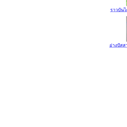
ราวบันไ
อ่างปัส