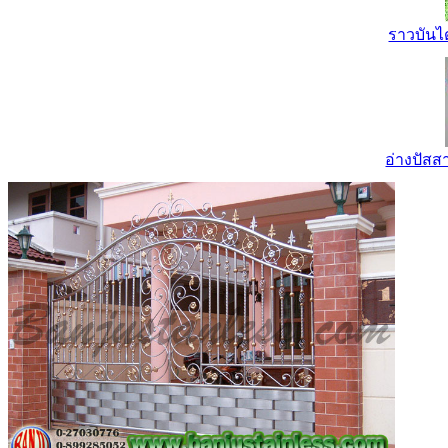
ราวบันไ
อ่างปัส