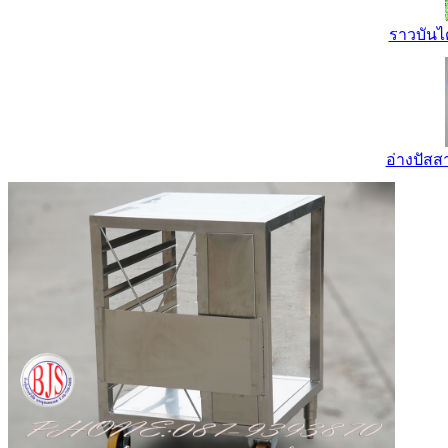
ราวบันไ
อ่างปัส