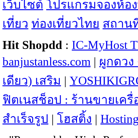
เว็บไซต์
โปรแกรมจองห้อง
เที่ยว
ท่องเที่ยวไทย
สถานที่
Hit Shopdd
:
IC-MyHost T
banjustanless.com
|
ผูกดวง 
เดียว) เสริม
|
YOSHIKIGR
ฟิตเนสช็อป : ร้านขายเคร
สำเร็จรูป
|
โฮสติ้ง
|
Hostin