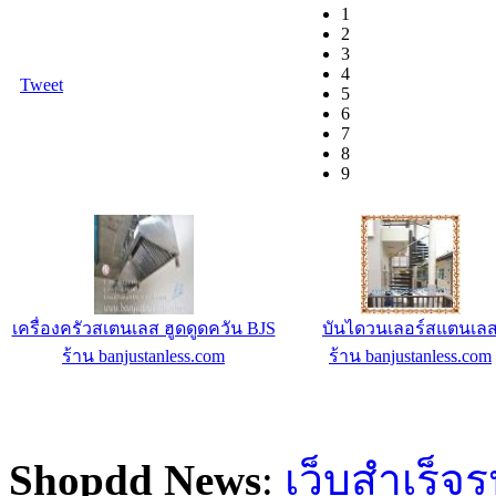
1
2
3
4
Tweet
5
6
7
8
9
เครื่องครัวสเตนเลส ฮูดดูดควัน BJS
บันไดวนเลอร์สแตนเล
ร้าน banjustanless.com
ร้าน banjustanless.com
Shopdd News
:
เว็บสำเร็จร