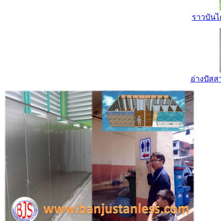
ราวบันไ
อ่างปัส