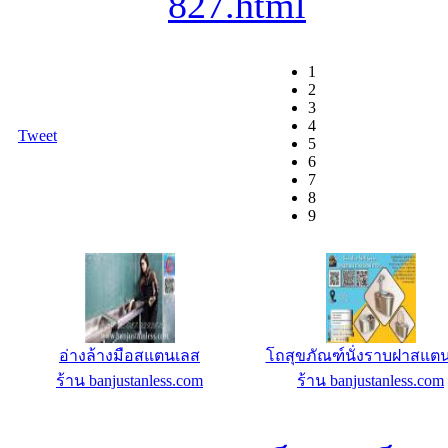
827.html
1
2
3
4
Tweet
5
6
7
8
9
โถสุขภัณฑ์สเตนเลสระบบชักโครก
ชุดครัวตู้สเตนเลส BJS
ฝาออโต้
ร้าน banjustanless.com
ร้าน banjustanless.com