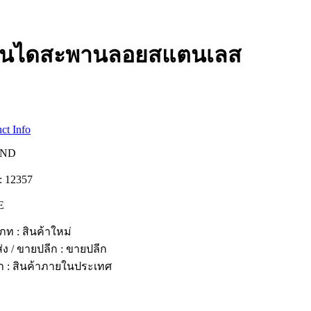
ันไดสะพานลอยสแตนเลส
ct Info
ND
: 12357
E
ภท : สินค้าใหม่
่ง / ขายปลีก : ขายปลีก
้า : สินค้าภายในประเทศ