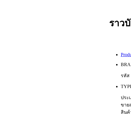
ราวบ
Produ
BRA
รหัส 
TYP
ประเ
ขายส
สินค