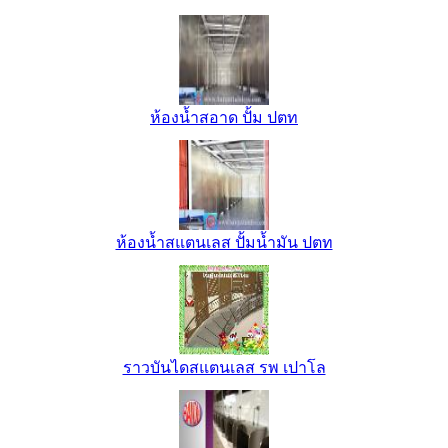
ห้องน้ำสอาด ปั้ม ปตท
ห้องน้ำสแตนเลส ปั้มน้ำมัน ปตท
ราวบันไดสแตนเลส รพ เปาโล