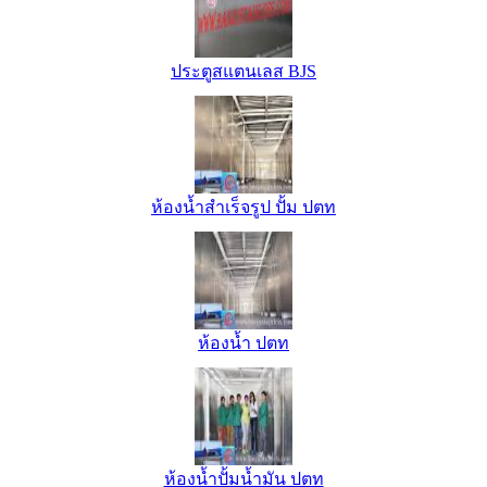
ประตูสแตนเลส BJS
ห้องน้ำสำเร็จรูป ปั้ม ปตท
ห้องน้ำ ปตท
ห้องน้ำปั้มน้ำมัน ปตท