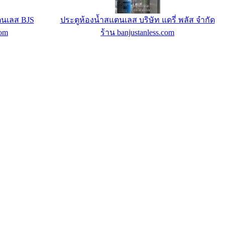
00 ฿/ปี
โถสุขภัณฑ์สแตนเลสสีทองคำ
eb Hosting
ร้าน banjustanless.com