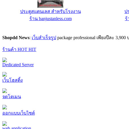
ลู่วิ่งไฟฟ้า รุ่น GT-6
เคร
ร้าน คอนโดฟิตเนสช็อป : ร้านขายเครื่องออก
ร้
กำลังกายราคาถูก
Shopdd News
:
เว็บสำเร็จรูป
package professional เพียงปีละ 3,9
ร้านค้า HOT HIT
Dedicated Server
เว็บโฮสติ้ง
จดโดเมน
ออกแบบเว็บไซต์
web application