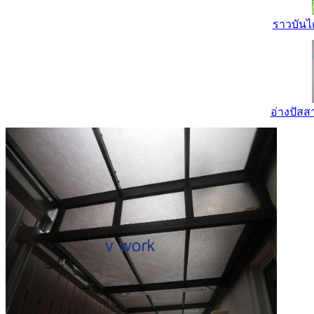
ราวบันไ
อ่างปัส