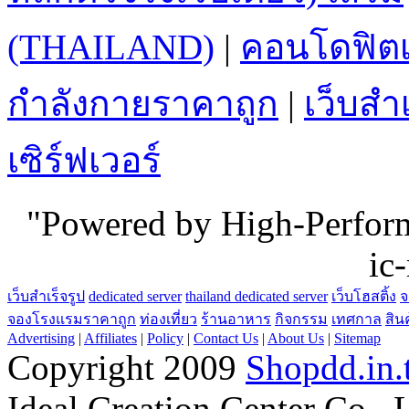
หลักตัวจริงเว็บเดียว) เสริม
(THAILAND)
|
คอนโดฟิตเ
กำลังกายราคาถูก
|
เว็บสำเ
เซิร์ฟเวอร์
"Powered by High-Perfo
ic
เว็บสำเร็จรูป
dedicated server
thailand dedicated server
เว็บโฮสติ้ง
จ
จองโรงแรมราคาถูก
ท่องเที่ยว
ร้านอาหาร
กิจกรรม
เทศกาล
สิน
Advertising
|
Affiliates
|
Policy
|
Contact Us
|
About Us
|
Sitemap
Copyright 2009
Shopdd.in.