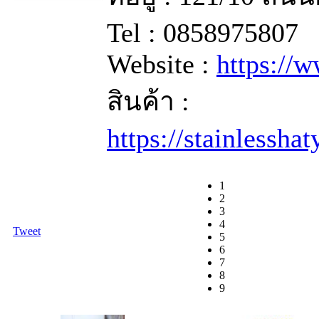
Tel : 0858975807
Website :
https://
สินค้า :
https://stainlessha
1
2
3
4
Tweet
5
6
7
8
9