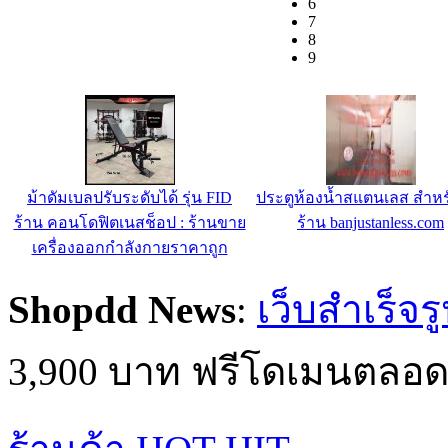
6
7
8
9
ม้าดัมเบลปรับระดับได้ รุ่น FID
ประตูห้องน้ำสแตนเลส สำหรั
ร้าน คอนโดฟิตเนสช็อป : ร้านขาย
ร้าน banjustanless.com
เครื่องออกกำลังกายราคาถูก
Shopdd News
:
เว็บสำเร็จร
3,900 บาท ฟรีโดเมนตลอด