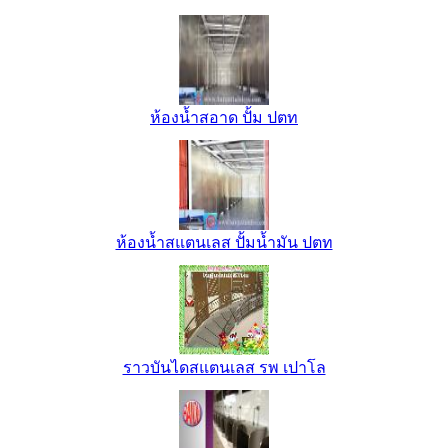
ห้องน้ำสอาด ปั้ม ปตท
ห้องน้ำสแตนเลส ปั้มน้ำมัน ปตท
ราวบันไดสแตนเลส รพ เปาโล