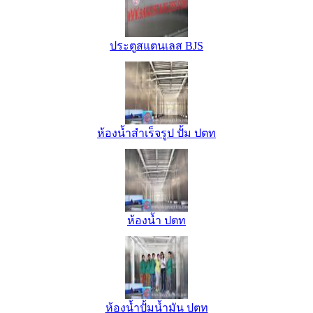
ประตูสแตนเลส BJS
ห้องน้ำสำเร็จรูป ปั้ม ปตท
ห้องน้ำ ปตท
ห้องน้ำปั้มน้ำมัน ปตท