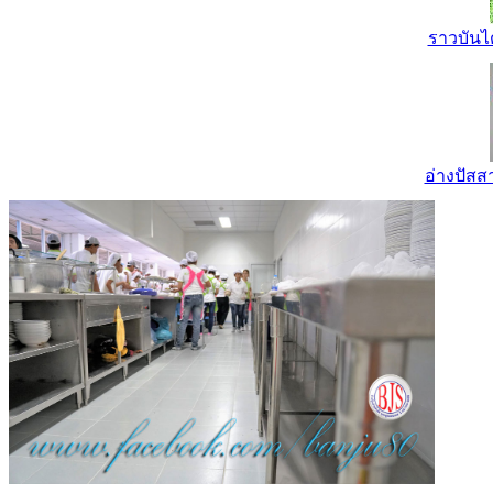
ราวบันไ
อ่างปัส