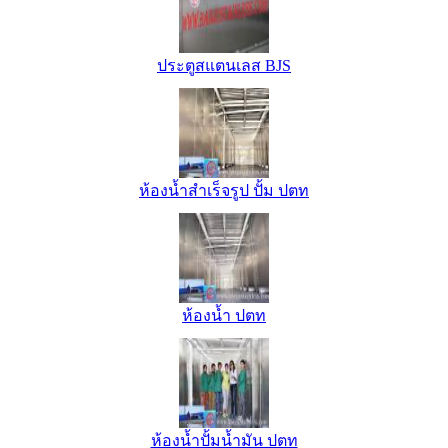
ประตูสแตนเลส BJS
ห้องน้ำสำเร็จรูป ปั้ม ปตท
ห้องน้ำ ปตท
ห้องน้ำปั้มน้ำมัน ปตท