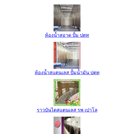
ห้องน้ำสอาด ปั้ม ปตท
ห้องน้ำสแตนเลส ปั้มน้ำมัน ปตท
ราวบันไดสแตนเลส รพ เปาโล