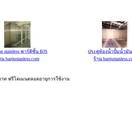
on stainless พาร์ติชั้น BJS
ประตูห้องน้ำปั้มน้ำมั
าน banjustanless.com
ร้าน banjustanless.
00 บาท ฟรีโดเมนตลอดอายุการใช้งาน