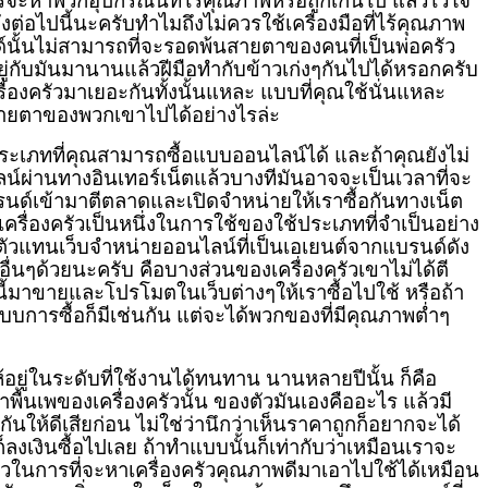
จะหาพวกอุปกรณ์นี้ที่ไร้คุณภาพหรือถูกเกินไป แล้วไว้ใจ
ดังต่อไปนี้นะครับทำไมถึงไม่ควรใช้เครื่องมือที่ไร้คุณภาพ
นั้นไม่สามารถที่จะรอดพ้นสายตาของคนที่เป็นพ่อครัว
ู่กับมันมานานแล้วฝีมือทำกับข้าวเก่งๆกันไปได้หรอกครับ
่องครัวมาเยอะกันทั้งนั้นแหละ แบบที่คุณใช้นั่นแหละ
นสายตาของพวกเขาไปได้อย่างไรล่ะ
ะเภทที่คุณสามารถซื้อแบบออนไลน์ได้ และถ้าคุณยังไม่
ไลน์ผ่านทางอินเทอร์เน็ตแล้วบางทีมันอาจจะเป็นเวลาที่จะ
ด์เข้ามาตีตลาดและเปิดจำหน่ายให้เราซื้อกันทางเน็ต
ครื่องครัวเป็นหนึ่งในการใช้ของใช้ประเภทที่จำเป็นอย่าง
ัวแทนเว็บจำหน่ายออนไลน์ที่เป็นเอเยนต์จากแบรนด์ดัง
นๆด้วยนะครับ คือบางส่วนของเครื่องครัวเขาไม่ได้ตี
ี้มาขายและโปรโมตในเว็บต่างๆให้เราซื้อไปใช้ หรือถ้า
ะบบการซื้อก็มีเช่นกัน แต่จะได้พวกของที่มีคุณภาพต่ำๆ
อยู่ในระดับที่ใช้งานได้ทนทาน นานหลายปีนั้น ก็คือ
่าพื้นเพของเครื่องครัวนั้น ของตัวมันเองคืออะไร แล้วมี
ให้ดีเสียก่อน ไม่ใช่ว่านึกว่าเห็นราคาถูกก็อยากจะได้
ลงเงินซื้อไปเลย ถ้าทำแบบนั้นก็เท่ากับว่าเหมือนเราจะ
ในการที่จะหาเครื่องครัวคุณภาพดีมาเอาไปใช้ได้เหมือน