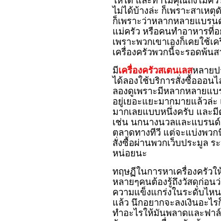
ให้ได้ และทำไมคุณถึงไม่ควร
ไม่ได้บ้างล่ะ ก็เพราะสาเหตุ
ก็เพราะว่าหลากหลายแบรนด์
แม่ครัว หรือคนทำอาหารที่อย
เพราะพวกเขาเองก็เคยใช้เครื
เครื่องครัวพวกนี้จะรอดพ้
มี
เครื่องครัวสเตนเลส
หลายปร
ได้ลองใช้บริการสั่งซื้อออน
ลองดูเพราะมีหลากหลายแบรน
อยู่เยอะแยะมากมายแล้วล่ะ เ
มากเลยแบบหนึ่งครับ และมีต
เช่น นกนางนวลและแบรนด์อื่
ตลาดทางทีวี แต่จะแบ่งพวกน
สั่งซื้อผ่านพวกเว็บประมูล ร
หน่อยนะ
ทฤษฏีในการหาเครื่องครัวให้
หลายๆคนต้องรู้ถึงวัสดุก่อนว
ความแข็งแกร่งในระดับไหนกัน
แล้ว นึกอยากจะลงเงินอะไรก็
ทำอะไรให้มันพลาดและฟาล์ว