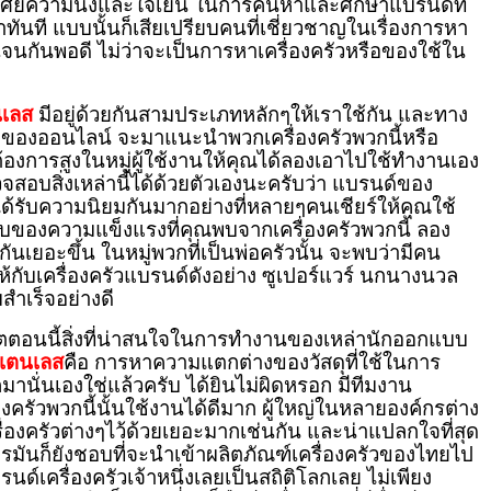
อาศัยความนิ่งและใจเย็น ในการค้นหาและศึกษาแบรนด์ที่
ทันที แบบนั้นก็เสียเปรียบคนที่เชี่ยวชาญในเรื่องการหา
เจนกันพอดี ไม่ว่าจะเป็นการหาเครื่องครัวหรือของใช้ใน
ตนเลส
มีอยู่ด้วยกันสามประเภทหลักๆให้เราใช้กัน และทาง
ของออนไลน์ จะมาแนะนำพวกเครื่องครัวพวกนี้หรือ
้องการสูงในหมู่ผู้ใช้งานให้คุณได้ลองเอาไปใช้ทำงานเอง
สอบสิ่งเหล่านี้ได้ด้วยตัวเองนะครับว่า แบรนด์ของ
ันได้รับความนิยมกันมากอย่างที่หลายๆคนเชียร์ให้คุณใช้
ระดับของความแข็งแรงที่คุณพบจากเครื่องครัวพวกนี้ ลอง
กันเยอะขึ้น ในหมู่พวกที่เป็นพ่อครัวนั้น จะพบว่ามีคน
้กับเครื่องครัวแบรนด์ดังอย่าง ซูเปอร์แวร์ นกนางนวล
สำเร็จอย่างดี
ตอนนี้สิ่งที่น่าสนใจในการทำงานของเหล่านักออกแบบ
สเตนเลส
คือ การหาความแตกต่างของวัสดุที่ใช้ในการ
ั่นเองใช่แล้วครับ ได้ยินไม่ผิดหรอก มีทีมงาน
องครัวพวกนี้นั้นใช้งานได้ดีมาก ผู้ใหญ่ในหลายองค์กรต่าง
่องครัวต่างๆไว้ด้วยเยอะมากเช่นกัน และน่าแปลกใจที่สุด
อรมันก็ยังชอบที่จะนำเข้าผลิตภัณฑ์เครื่องครัวของไทยไป
เครื่องครัวเจ้าหนึ่งเลยเป็นสถิติโลกเลย ไม่เพียง