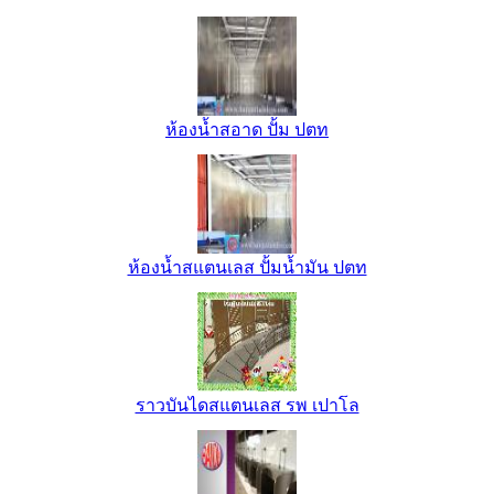
ห้องน้ำสอาด ปั้ม ปตท
ห้องน้ำสแตนเลส ปั้มน้ำมัน ปตท
ราวบันไดสแตนเลส รพ เปาโล