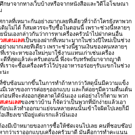
ศึกษาจากทางเว็บบ้างหรือจากหนังสือและวิดีโอโฆษณา
ม
กาลที่เหมาะกันอย่างมากเลยทีเดียวที่ว่าถ้าใครยังหาพวก
าเดิมไม่ได้ ก็สมควรจะรีบซื้อในตอนนี้ เพราะช่วงนี้หลายๆ
ยนั่นเองกล่าวกันว่าการหาเครื่องครัวนำไปฝากคนอื่น
รัวสเตนเลส
เป็นของฝากที่เหมาะมากในช่วงปีใหม่เป็นช่วง
อย่างมากเลยทีเดียว เพราะช่วงนี้ฐานเงินของคนหลายๆ
ที่เราจะหาของใหม่ๆมาใช้งานแทนเก่าเช่นเครื่อง
ที่สุดแล้วล่ะครับตอนนี้ พึ่งจะรับทรัพย์มาจากญาติ
าสที่เราจะซื้อเครื่องครัวไว้ปรุงอาหารอร่อยๆรับแขกในช่วง
ละนะ
ที่ซับซ้อนมากขึ้นในการทำถ้าหากว่าวัสดุนั้นมีความแข็ง
ุณมีเวลาของการค่อยๆออกแบบ และก็ค่อยๆมีความตื่นเต้น
อนที่จะส่งออกสู่ตลาดได้นั่นเอง แต่อย่างไรก็ตาม พวก
ัวสเตนเลส
ของชาวบ้าน ก็จัดว่าเป็นพวกที่มักง่ายแล้วเอา
ก๊อปแล้วทำออกมาแย่จนหลายคนนั้นเข้าใจผิดไปเลยก็มี
ื่อเสียงเขามีอยู่แต่แรกแล้วนั่นเอง
จะต้องมีเป้าหมายของการซื้อให้ชัดเจนไปเลย คนที่ชอบช๊อป
ทีถ้าหากว่าเราออกแบบเครื่องครัวมาดี มันคือการทำคะแนน