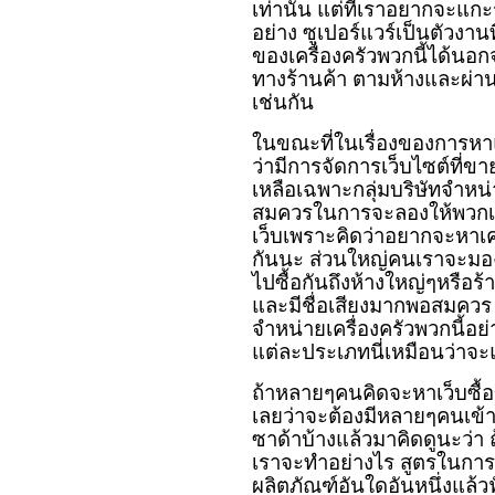
เท่านั้น แต่ที่เราอยากจะแกะร
อย่าง ซูเปอร์แวร์เป็นตัวง
ของเครื่องครัวพวกนี้ได้นอกจ
ทางร้านค้า ตามห้างและผ่าน
เช่นกัน
ในขณะที่ในเรื่องของการหาแ
ว่ามีการจัดการเว็บไซต์ที่
เหลือเฉพาะกลุ่มบริษัทจำหน่
สมควรในการจะลองให้พวกเ
เว็บเพราะคิดว่าอยากจะหาเค
กันนะ ส่วนใหญ่คนเราจะมองไป
ไปซื้อกันถึงห้างใหญ่ๆหรือร
และมีชื่อเสียงมากพอสมควร 
จำหน่ายเครื่องครัวพวกนี้อ
แต่ละประเภทนี่เหมือนว่าจ
ถ้าหลายๆคนคิดจะหาเว็บซ
เลยว่าจะต้องมีหลายๆคนเข้า
ซาด้าบ้างแล้วมาคิดดูนะว่า
เราจะทำอย่างไร สูตรในการห
ผลิตภัณฑ์อันใดอันหนึ่งแล้ว