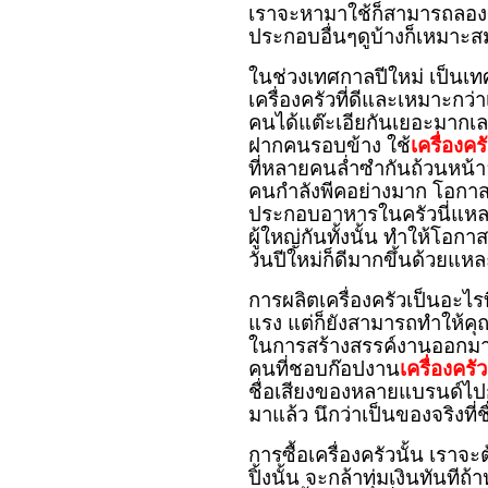
เราจะหามาใช้ก็สามารถลอง
ประกอบอื่นๆดูบ้างก็เหมาะส
ในช่วงเทศกาลปีใหม่ เป็นเทศ
เครื่องครัวที่ดีและเหมาะกว่
คนได้แต๊ะเอียกันเยอะมากเล
ฝากคนรอบข้าง ใช้
เครื่องค
ที่หลายคนล่ำซำกันถ้วนหน้า
คนกำลังพีคอย่างมาก โอกาส
ประกอบอาหารในครัวนี่แหละดี
ผู้ใหญ่กันทั้งนั้น ทำให้โอก
วันปีใหม่ก็ดีมากขึ้นด้วยแห
การผลิตเครื่องครัวเป็นอะไร
แรง แต่ก็ยังสามารถทำให้ค
ในการสร้างสรรค์งานออกมาก่
คนที่ชอบก๊อปงาน
เครื่องคร
ชื่อเสียงของหลายแบรนด์ไป
มาแล้ว นึกว่าเป็นของจริงที่ช
การซื้อเครื่องครัวนั้น เรา
ปิ้งนั้น จะกล้าทุ่มเงินทัน