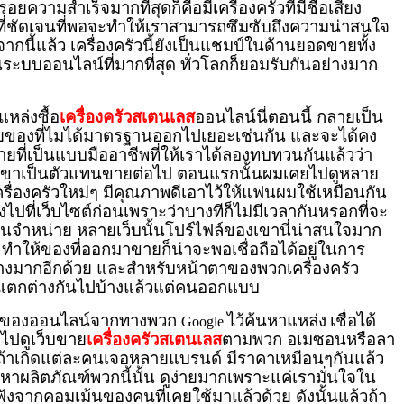
อยความสำเร็จมากที่สุดก็คือมีเครื่องครัวที่มีชื่อเสียง
านที่ชัดเจนที่พอจะทำให้เราสามารถซึมซับถึงความน่าสนใจ
ากนี้แล้ว เครื่องครัวนี้ยังเป็นแชมป์ในด้านยอดขายทั้ง
ระบบออนไลน์ที่มากที่สุด ทั่วโลกก็ยอมรับกันอย่างมาก
หล่งซื้อ
เครื่องครัวสเตนเลส
ออนไลน์นี่ตอนนี้ กลายเป็น
ขายของที่ไมได้มาตรฐานออกไปเยอะเช่นกัน และจะได้คง
ายที่เป็นแบบมืออาชีพที่ให้เราได้ลองทบทวนกันแล้วว่า
ขาเป็นตัวแทนขายต่อไป ตอนแรกนั้นผมเคยไปดูหลาย
รื่องครัวใหม่ๆ มีคุณภาพดีเอาไว้ให้แฟนผมใช้เหมือนกัน
ที่เว็บไซต์ก่อนเพราะว่าบางทีก็ไม่มีเวลากันหรอกที่จะ
้านจำหน่าย หลายเว็บนั้นโปร์ไฟล์ของเขานี่น่าสนใจมาก
ทำให้ของที่ออกมาขายก็น่าจะพอเชื่อถือได้อยู่ในการ
ย่างมากอีกด้วย และสำหรับหน้าตาของพวกเครื่องครัว
ะแตกต่างกันไปบ้างแล้วแต่คนออกแบบ
ื้อของออนไลน์จากทางพวก
ไว้ค้นหาแหล่ง
เชื่อได้
Google
ไปดูเว็บขาย
เครื่องครัวสเตนเลส
ตามพวก อเมซอนหรือลา
 ถ้าเกิดแต่ละคนเจอหลายแบรนด์ มีราคาเหมือนๆกันแล้ว
าผลิตภัณฑ์พวกนี้นั้น ดูง่ายมากเพราะแค่เรามั่นใจใน
ฟังจากคอมเม้นของคนที่เคยใช้มาแล้วด้วย ดังนั้นแล้วถ้า