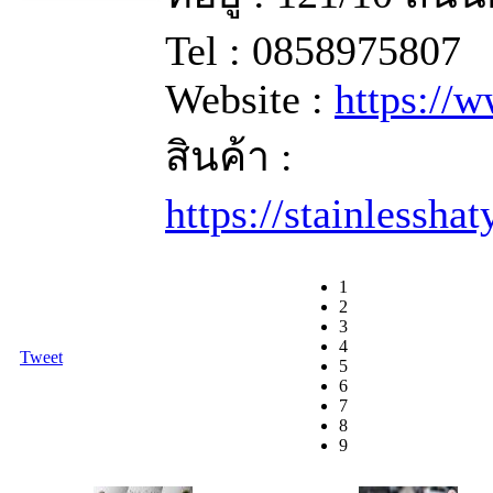
Tel : 0858975807
Website :
https://
สินค้า :
https://stainlessha
1
2
3
4
Tweet
5
6
7
8
9