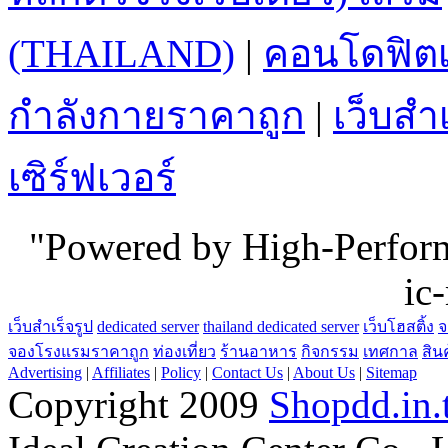
(THAILAND)
|
คอนโดฟิตเ
กำลังกายราคาถูก
|
เว็บสำเ
เซิร์ฟเวอร์
"Powered by High-Perfo
ic
เว็บสำเร็จรูป
dedicated server
thailand dedicated server
เว็บโฮสติ้ง
จ
จองโรงแรมราคาถูก
ท่องเที่ยว
ร้านอาหาร
กิจกรรม
เทศกาล
สิน
Advertising
|
Affiliates
|
Policy
|
Contact Us
|
About Us
|
Sitemap
Copyright 2009
Shopdd.in.