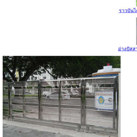
ราวบันไ
อ่างปัส