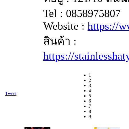
Tel : 0858975807
Website :
https://
สินค้า :
https://stainlessha
1
2
3
4
Tweet
5
6
7
8
9