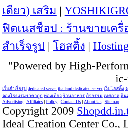
เดียว) เสริม
|
YOSHIKIGR
ฟิตเนสช็อป : ร้านขายเคร
สำเร็จรูป
|
โฮสติ้ง
|
Hostin
"Powered by High-Perfo
ic
เว็บสำเร็จรูป
dedicated server
thailand dedicated server
เว็บโฮสติ้ง
จ
จองโรงแรมราคาถูก
ท่องเที่ยว
ร้านอาหาร
กิจกรรม
เทศกาล
สิน
Advertising
|
Affiliates
|
Policy
|
Contact Us
|
About Us
|
Sitemap
Copyright 2009
Shopdd.in.
Ideal Creation Center Co., 