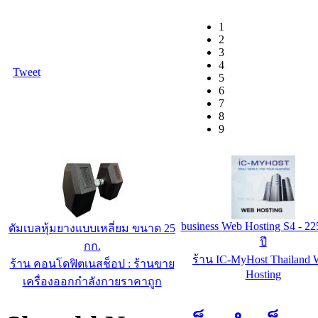
1
2
3
4
Tweet
5
6
7
8
9
ประตูห้องน้ำสแตนเลส BJS
ชั้นค่ำจานสแตนเลส BJ
ร้าน banjustanless.com
ร้าน banjustanless.com
Shopdd News
:
เว็บสำเร็จร