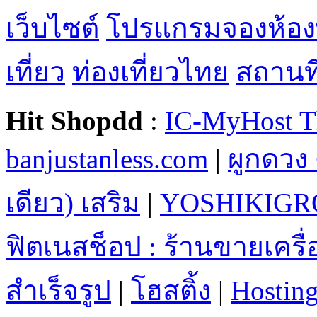
เว็บไซต์
โปรแกรมจองห้อง
เที่ยว
ท่องเที่ยวไทย
สถานที่
Hit Shopdd
:
IC-MyHost T
banjustanless.com
|
ผูกดวง 
เดียว) เสริม
|
YOSHIKIGR
ฟิตเนสช็อป : ร้านขายเคร
สำเร็จรูป
|
โฮสติ้ง
|
Hostin