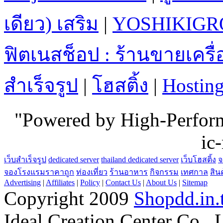
เดียว) เสริม
|
YOSHIKIGR
ฟิตเนสช็อป : ร้านขายเคร
สำเร็จรูป
|
โฮสติ้ง
|
Hostin
"Powered by High-Perfo
ic
เว็บสำเร็จรูป
dedicated server
thailand dedicated server
เว็บโฮสติ้ง
จ
จองโรงแรมราคาถูก
ท่องเที่ยว
ร้านอาหาร
กิจกรรม
เทศกาล
สิน
Advertising
|
Affiliates
|
Policy
|
Contact Us
|
About Us
|
Sitemap
Copyright 2009
Shopdd.in.
Ideal Creation Center Co., 