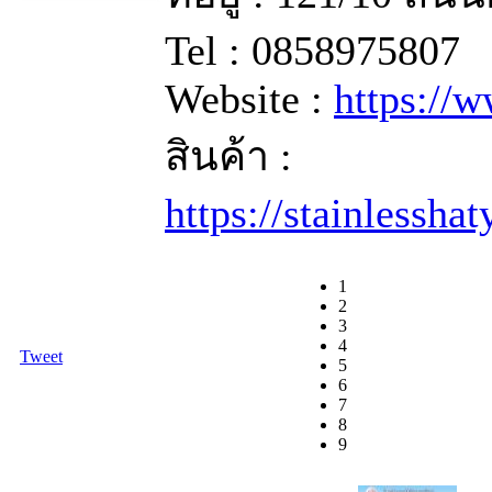
Tel : 0858975807
Website :
https://
สินค้า :
https://stainlessha
1
2
3
4
Tweet
5
6
7
8
9