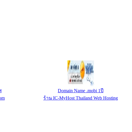
ด 20 กก.
โถปัสสาวะสเตนเลส BJS
ขายเครื่องออก
ร้าน banjustanless.com
ก