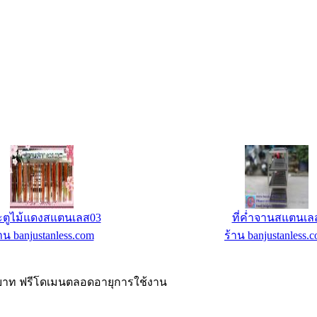
ตูห้องน้ำคนพิการBJS
ดัมเบลหุ้มยางแบบกลมขนา
าน banjustanless.com
ร้าน คอนโดฟิตเนสช็อป : ร้าน
กำลังกายราคาถู
00 บาท ฟรีโดเมนตลอดอายุการใช้งาน