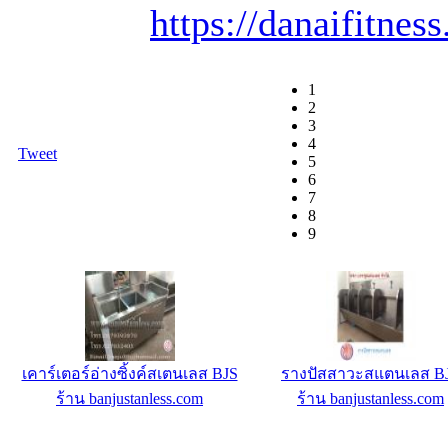
https://danaifitne
1
2
3
4
Tweet
5
6
7
8
9
ม้าดัมเบลแบบปรับ รุ่น MS-827
ตระกรุดหนังกลองแตก รุ่นบู
ร้าน คอนโดฟิตเนสช็อป : ร้านขาย
ร้าน ผูกดวง ด้ายผูกดวง (เว็
เครื่องออกกำลังกายราคาถูก
ตัวจริงเว็บเดียว) เสริม