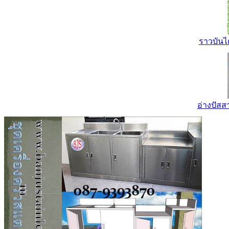
ราวบันไ
อ่างปัส