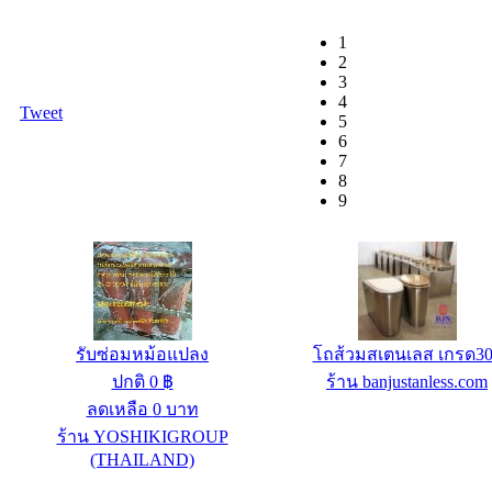
1
2
3
4
Tweet
5
6
7
8
9
รับซ่อมหม้อแปลง
โถส้วมสเตนเลส เกรด3
ปกติ
0
฿
ร้าน banjustanless.com
ลดเหลือ
0
บาท
ร้าน YOSHIKIGROUP
(THAILAND)