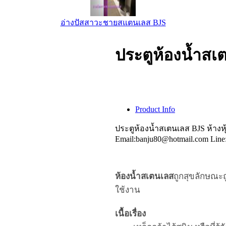
อ่างปัสสาวะชายสแตนเลส BJS
ประตูห้องน้ำสเ
Product Info
ประตูห้องน้ำสเตนเลส BJS ห้างหุ
Email:banju80@hotmail.com Line
ห้อง
น้ำ
ส
เตนเลส
ถูก
สุขลักษณะ
ใช้งาน
เนื้อเรื่อง