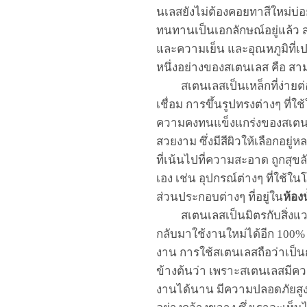
นเลส
ยังไม่ต้องคอยทาสีใหม่บ่อ
ทนทาน
เป็นเอกลักษณ์อยู่แล้ว
และความเย็น
และอุณหภูมิที่
เป
หนึ่งอย่าง
ของสเตนเลส
คือ
สาม
สเตนเลส
เป็นเหล็กที่ง่า
เชื่อม การขึ้นรูปทรงต่างๆ ที่ใ
ความคงทนแข็งแกร่ง
ของสเตน
สวยงาม
ซึ่ง
มีสีผิวให้เลือกอยู่
ที่เน้นไปที่ความสะอาด
ถูกสุข
เอง
เช่น อุปกรณ์ต่างๆ ที
ใช้
ในโ
ส่วนประกอบต่างๆ ที่อยู่ใน
ห้อง
สเตนเลส
เป็นมิตรกับสิ่
กลับมาใช้งานใหม่ได้อีก
100%
งาน
การ
ใช้สเตนเลสถือ
ว่าเป็
ข้างต้นว่า
เพราะสเตนเล
สมีคว
งานได้นาน มีความปลอดภัยสู