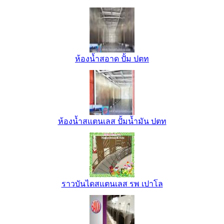
ห้องน้ำสอาด ปั้ม ปตท
ห้องน้ำสแตนเลส ปั้มน้ำมัน ปตท
ราวบันไดสแตนเลส รพ เปาโล