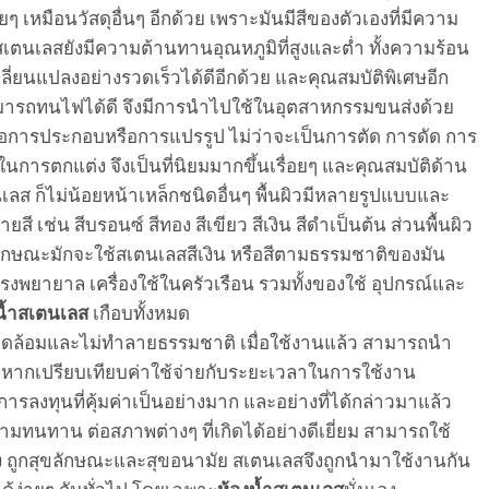
ยๆ เหมือนวัสดุอื่นๆ อีกด้วย เพราะมันมีสีของตัวเอง
ที่มีความ
สเตนเลส
ยัง
มีความต้านทานอุณหภูมิที่สูงและต่ำ ทั้งความร้อน
ลี่ยน
แปลง
อย่างรวดเร็วได้ดี
อีกด้วย
และคุณสมบัติพิเศษอีก
ารถทนไฟได้ดี จึงมีการนำไปใช้ในอุตสาหกรรมขนส่งด้วย
ยต่อการประกอบหรือการแปรรูป ไม่ว่าจะเป็นการตัด การดัด
การ
ช้ในการตกแต่ง จึงเป็นที่นิยมมากขึ้นเรื่อยๆ
และ
คุณสมบัติด้าน
เลส
ก็ไม่น้อยหน้าเหล็กชนิดอื่นๆ พื้นผิวมีหลายรูปแบบและ
หลายสี เช่น สีบรอนซ์ สีทอง สีเขียว สีเงิน สีดำเป็นต้น
ส่วน
พื้นผิว
ลักษณะ
มักจะ
ใช้สเตนเลส
สีเงิน
หรือสีตามธรรมชาติของมัน
รง
พยายาล
เครื่องใช้ในครัวเรื
อน รวมทั้งของใช้
อุปกรณ์และ
น้ำสเตนเลส
เกือบทั้งหมด
งแวดล้อมและไม่ทำลายธรรมชาติ
เมื่อใช้งานแล้ว สามารถนำ
หาก
เปรียบเทียบค่าใช้จ่ายกับ
ระยะ
เวลา
ในการ
ใช้งาน
นการลงทุนที่คุ้มค่าเป็นอย่างมาก
และ
อย่างที่ได้กล่าวมาแล้ว
ามทนทาน ต่อสภาพต่างๆ ที่เกิดได้อย่างดีเยี่ยม สามารถใช้
ง
ถูกสุขลักษณ
ะ
และสุขอนามัย
สเตนเลสจึง
ถูกนำมาใช้งานกัน