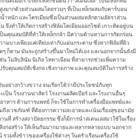
กกันดีเมื่อ
เรา
เรียกเหล็กชนิดนี้ว่า
“
สเตนเลส
”
เป็นเหล็กที่มี
ูง
มาก
ด้วย
ส่วนผสมโดยรวมๆ
ที่
เป็นเหล็กผสมกับคาร์บอน
น้ำหนัก
และโครเมียม
ซึ่ง
เป็นส่วนผสมหลักตามอัตราส่วน
้น จึงทำให้เกิดการสร้างฟิล์มโคเมียมออกไซด์ เกาะติดอยู่บน
่เป็นคุณสมบัติที่ทำให้เห
ล็กกล้า มีความต้านทานการกัดกร่อน
ีความบางเพียงแค่เทียบเท่ากับแผ่นกระดาษ ซึ่งหากฟิล์มที่ผิว
ใดๆ ก็ตาม
มันจะถูกสร้างขึ้นมาใหม่ได้เอง และนอกจากนั้นยังมี
ช่น โมลิบ
ลินัม
นิ
เก
ล
ไททาเนียม ที่สามารถช่วยเพิ่มความ
รับคุณสมบัติ
เชิง
กล
เชิงกายภาพ และคุณสมบัติในการสร้าง
กันอย่างกว้างข
ว
าง จน
เรียกได้ว่ามีประโยชน์กับท
ุก
จะเป็น โรงงานฆ่าสัตว์ โรงงานผลิตเบียร์
และ
โรงงานอื่นๆ
หรืออาหาร ด้านการแพทย์
ก็จะใช้
ในการ
ทำ
เครื่องมือแพทย์
และ
มถึง
เวชภัณฑ์ ที่ต้องการความสะอาดและเน้นเรื่องสุขอนามัย
ที่ สร้างสถาปัตยกรรม ซึ่ง
ก็
มีการนำ
สเตนเล
สมาใช้ในเรื่อง
ิ่งก่อสร้าง
ให้เห็นกันมากมาย
แ
ละหลาก
หลาย
แบบ
นอกจาก
์
รวมทั้ง
ข้าวของเครื่องใช้ต่างๆ
ในครัวเรือน
เครื่องใช้