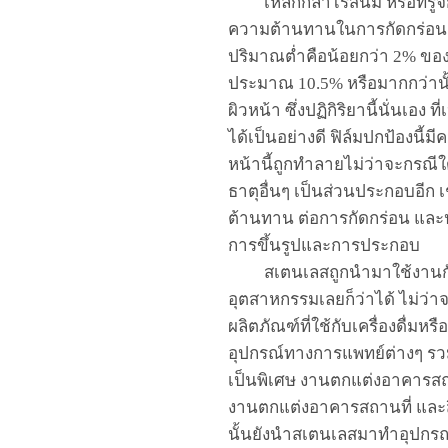
เหล็กกล้าไร้สนิม หรือที่รู้จั
ความต้านทานในการกัดกร่อนส
ปริมาณต่ำ
คือน้อยกว่า
2%
ของ
ประมาณ
10.5%
หรือมากกว่านั
ผิวหน้า ซึ่ง
ปฏิกิริยาน
นั่นเอง
ที
ได้เป็นอย่างดี ฟิล์มปกป้องนี้ม
หน้านี้ถูกทำลายไม่ว่าจะกรณี
ธาตุอื่นๆ เป็นส่วนประกอบอีก
เ
ต้านทาน ต่อการกัดกร่อน และป
การขึ้นรูปและการประกอบ
สเตนเลสถูก
นำมาใช้งาน
อุตสาหกรรมเลย
ก็ว่าได้
ไม่ว่า
ผลิตภัณฑ์ที่ใช้กับเครื่องดื่ม
อุปกรณ์ทางการแพทย์ต่างๆ
รว
เป็นพิเศษ
งานตกแต่งอาคารสถาน
งานตกแต่งอาคารสถานที่
และส
นั้นยังนำ
สเตนเล
สมาทำอุปกรณ