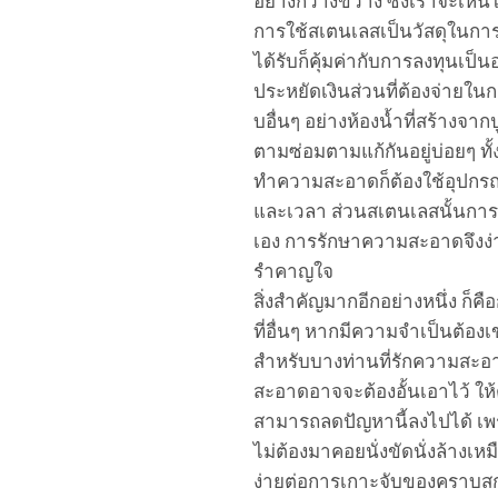
อย่างกว้างขวาง ซึ่งเราจะเ
ห็
นไ
การ
ใช้สเตนเลส
เป็นวัสดุในกา
ได้รับก็คุ้มค่ากับการลงทุนเป็
ประหยัดเงินส่วน
ที่
ต้อง
จ่ายใน
บอื่นๆ อย่างห้องน้ำที่
สร้างจากป
ตาม
ซ่อมตาม
แก้กันอยู่บ่อยๆ ทั้
ทำความสะอาดก็ต้องใช้อุปก
และเวลา
ส่วนสเตนเลส
นั้น
กา
เอง การรักษาความสะอาด
จึง
ง
รำคาญใจ
สิ่งสำคัญมากอีกอย่างหนึ่ง
ก็คื
ที่อื่นๆ หากมีความจำเป็นต้อง
สำหรับบางท่านที่รักความสะอาด
สะอาดอาจจะต้องอั้นเอาไว้
ให
สามารถลดปัญหานี้ลงไปได้ เ
ไม่ต้อง
มาคอยนั่งขัดนั่งล้างเห
ง่ายต่อการเกาะจับของคราบสกปร