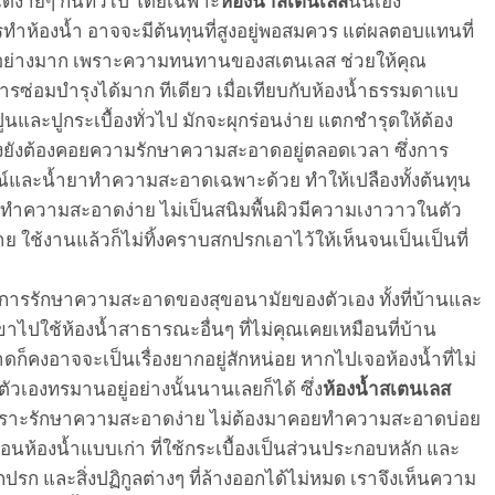
ด้ง่ายๆ กันทั่วไป โดยเฉพาะ
ห้อง
น้ำสเตนเล
ส
นั่นเอง
รทำห้องน้ำ อาจจะมีต้นทุนที่สูงอยู่พอสมควร แต่ผลตอบแทนที่
นอย่างมาก เพราะ
ความทนทาน
ของสเ
ต
นเลส
ช่วยให้คุณ
การ
ซ่อมบำรุง
ได้มาก
ทีเดียว
เมื่อเทียบกับห้องน้ำธรรมดา
แบ
ูน
และ
ปูกระเบื้องทั่วไป
มักจะผุกร่อน
ง่าย
แตกชำรุด
ใ
ห้
ต้อง
งยังต้อง
คอย
ความรักษาความสะอาดอยู่ตลอ
ด
เวลา ซึ่งการ
รณ์และน
ยาทำความสะอาดเฉพาะด้วย
ทำให้
เปลือง
ทั้ง
ต้นทุน
รทำความสะอาดง
่าย ไม่เป็นสนิม
พื้นผิวมีความเงาวาวในตัว
่าย
ใช้งานแล้วก็ไม่ทิ้ง
คราบ
สกปรกเอาไว้ให้เห็นจนเป็นเป็นที่
อการรักษาความสะอาดของสุขอนามัยของตัวเอง ทั้งที่บ้านและ
เขา
ไป
ใช้ห้องน้ำสาธารณะอื่นๆ ที่ไม่คุณเคยเหมือนที่บ้าน
ก็คงอาจจะเป็นเรื่องยากอยู่สักหน่อย หากไปเจอห้องน้ำที่ไม่
้ตัวเอง
ทรมานอยู่อย่างนั้นนาน
เลยก็ได้ ซึ่ง
ห้อง
น้ำสเตนเลส
พราะ
รักษาความสะอาดง่าย
ไม่ต้องมาคอยทำความสะอาดบ่อย
มือนห้องน้ำแบบเก่า
ที่ใช้กระเบื้องเป็นส่วนประกอบหลัก
และ
ก และสิ่งปฏิกูลต่างๆ ที่ล้างออกได้ไม่หมด
เราจึงเห็นความ