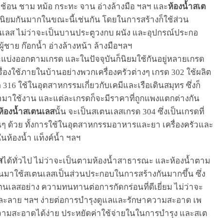
ก
ช้อน ชาม หม้อ กระทะ
จาน
อ่าง
ล้างมือ
ฯลฯ
และ
ห้อง
น้ำสเต
งนิยมกันมากในขณะนี้
เช่นกัน
โดย
ในการสร้างก็
ใช้ส่วน
นเลส
ไม่ว่าจะเป็น
บาน
ประตู
วงกบ
ผนัง
และอุปกรณ์ประกอ
ู้ชาย ก๊อกน้ำ อ่างล้าง
หน้า ล้าง
มือฯลฯ
ะแบ่งออกตามเกรด
และในปัจจุบันก็นิยมใช้กันอยู่หลายเกรด
ครื่องใช้ภายในบ้านอย่างพวกเครื่องครัวต่างๆ เกรด
302
ใช้ผลิต
ด
316
ใช้ในอุตสาหกรรมเกี่ยวกับเคมีและเรือเดินสมุทร
ซึ่งก็
ำมาใช้งาน และแต่ละเกรดก็จะมีราคาที่ถูกแพงแตกต่างกัน
ห้อง
น้ำสเตนเลส
นั้น
จะ
เป็น
สเตนเลส
เก
รด
304
ซึ่งเป็นเกรดที่
นๆ ด้วย
ทั้งการใช้ในอุตสาหกรรมอาหารและยา เครื่องครัวและ
ในห้องน้ำ
แท็งค์
น้ำ ฯลฯ
ส
ได้ทั่วไป ไม่ว่าจะเป็นตามห้องน้ำสาธารณะ
และ
ห้องน้ำตาม
ยนมา
ใช้สเตนเลส
เป็นส่วนประกอบในการสร้าง
กันมากขึ้น
ซึ่ง
ตนเล
สอย่าง ความทนทานต่อการกัดกร่อน
ที่
ดี
เยี่ยม
ไม่ว่าจะ
รละลาย ฯลฯ ง่ายต่อการบำรุงดูแลและรักษาความสะอาด
เพ
ามสะอาดได้ง่าย ประหยัดค่าใช้จ่ายในในการบำรุง
และสเต