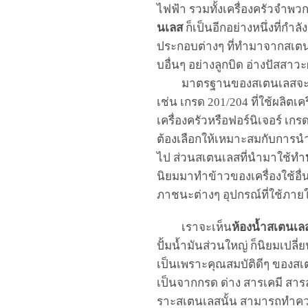
ไฟฟ้า
รวมทั้ง
เครื่องครัว
จำพว
นเลส
ก็เป็นอีกอย่างหนึ่ง
ที่
กำลั
ประกอ
บ
ต่างๆ
ที่
ทำมา
จาก
สเต
บอื่นๆ อย่างลูกบิด
อ่าง
ปัสสาวะผ
มาตรฐาน
ของสเตนเลส
จ
เช่น เกรด
201/204
ที่ใช้ผลิตเ
เครื่องครัวหรือ
ฟอร์
นิ
เจอร์
เกร
ต้องเลือกให้เหมาะสมกับการน
ไป
ส่วน
สเตนเลส
ที่นำมาใช้ทำ
นิยมมาทำข้า
ว
ของเครื่องใช้อื่
ภาชนะต่างๆ อุปกรณ์ที่ใช้ภาย
เราจะเห็น
ห้อง
น้ำสเตนเล
ปั้มน้ำมันส่วนใหญ่
ก็นิยม
เปลี่
เป็นเพราะคุณสมบัติดีๆ
ของสเ
เป็นจากกรด ด่าง สารเคมี สา
ราะสเตนเลส
นั้น สามารถทำคว