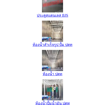
ประตูสแตนเลส BJS
ห้องน้ำสำเร็จรูป ปั้ม ปตท
ห้องน้ำ ปตท
ห้องน้ำปั้มน้ำมัน ปตท