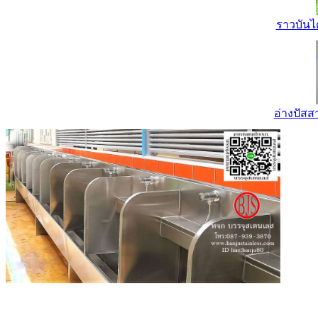
ราวบันไ
อ่างปัส