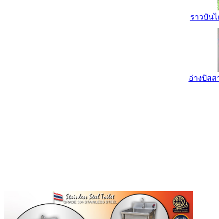
ราวบันไ
อ่างปัส