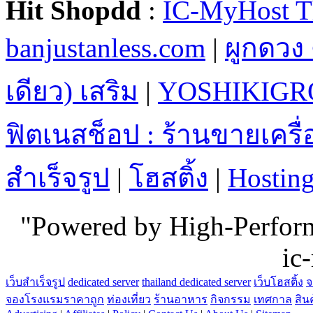
Hit Shopdd
:
IC-MyHost T
banjustanless.com
|
ผูกดวง 
เดียว) เสริม
|
YOSHIKIGR
ฟิตเนสช็อป : ร้านขายเคร
สำเร็จรูป
|
โฮสติ้ง
|
Hostin
"Powered by High-Perfo
ic
เว็บสำเร็จรูป
dedicated server
thailand dedicated server
เว็บโฮสติ้ง
จ
จองโรงแรมราคาถูก
ท่องเที่ยว
ร้านอาหาร
กิจกรรม
เทศกาล
สิน