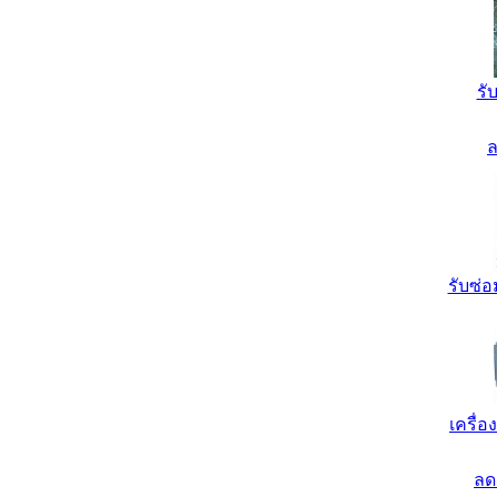
รั
ล
รับซ่
เครื่
ลด