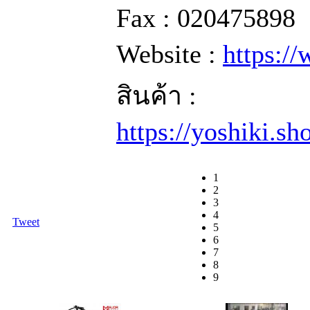
Fax : 020475898
Website :
https:/
สินค้า :
https://yoshiki.s
1
2
3
4
Tweet
5
6
7
8
9