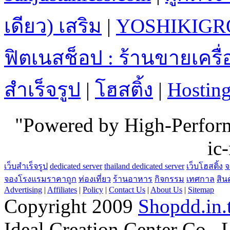
เดียว) เสริม
|
YOSHIKIGR
ฟิตเนสช็อป : ร้านขายเคร
สำเร็จรูป
|
โฮสติ้ง
|
Hostin
"Powered by High-Perfo
ic
เว็บสำเร็จรูป
dedicated server
thailand dedicated server
เว็บโฮสติ้ง
จ
จองโรงแรมราคาถูก
ท่องเที่ยว
ร้านอาหาร
กิจกรรม
เทศกาล
สิน
Advertising
|
Affiliates
|
Policy
|
Contact Us
|
About Us
|
Sitemap
Copyright 2009
Shopdd.in.
Ideal Creation Center Co., 