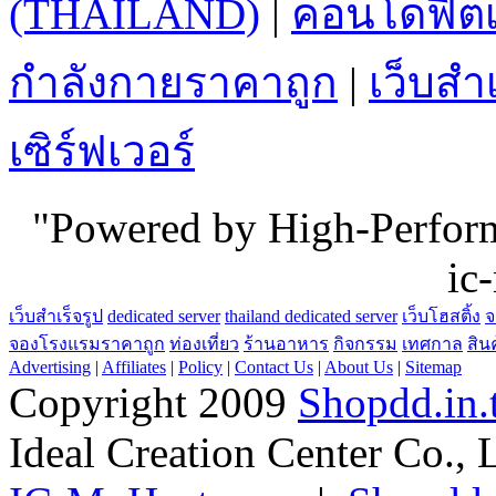
กำลังกายราคาถูก
|
เว็บสำเ
เซิร์ฟเวอร์
"Powered by High-Perfo
ic
เว็บสำเร็จรูป
dedicated server
thailand dedicated server
เว็บโฮสติ้ง
จ
จองโรงแรมราคาถูก
ท่องเที่ยว
ร้านอาหาร
กิจกรรม
เทศกาล
สิน
Advertising
|
Affiliates
|
Policy
|
Contact Us
|
About Us
|
Sitemap
Copyright 2009
Shopdd.in.
Ideal Creation Center Co., 
IC-MyHost.com
|
Shopdd.