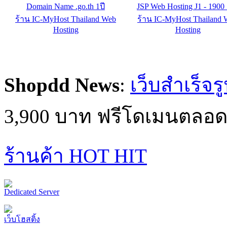
Stainless sor #teel bathroom do BJS
อ่างล้างมือสแตนเลสเท้าเห
บรรจุ
2ก๊อก 339839
ร้าน banjustanless.com
ร้าน banjustanless.com
Shopdd News
:
เว็บสำเร็จร
3,900 บาท ฟรีโดเมนตลอด
ร้านค้า HOT HIT
Dedicated Server
เว็บโฮสติ้ง