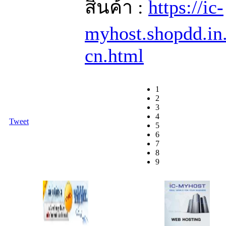
สินค้า :
https://ic-
myhost.shopdd.in
cn.html
1
2
3
4
Tweet
5
6
7
8
9