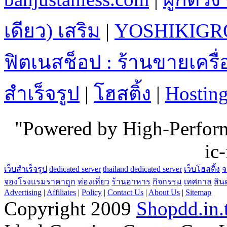
เดียว) เสริม
|
YOSHIKIGR
ฟิตเนสช็อป : ร้านขายเคร
สำเร็จรูป
|
โฮสติ้ง
|
Hostin
"Powered by High-Perfo
ic
เว็บสำเร็จรูป
dedicated server
thailand dedicated server
เว็บโฮสติ้ง
จ
จองโรงแรมราคาถูก
ท่องเที่ยว
ร้านอาหาร
กิจกรรม
เทศกาล
สิน
Advertising
|
Affiliates
|
Policy
|
Contact Us
|
About Us
|
Sitemap
Copyright 2009
Shopdd.in.