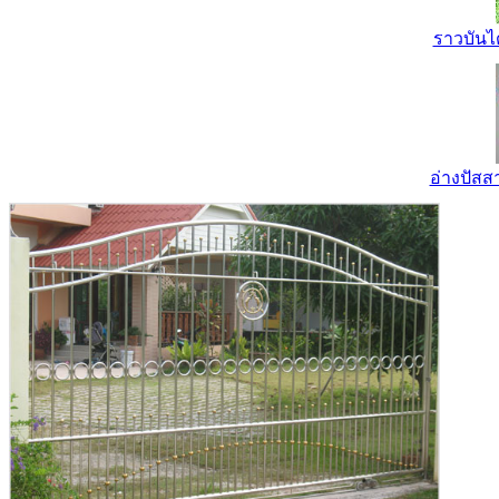
ราวบันไ
อ่างปัส