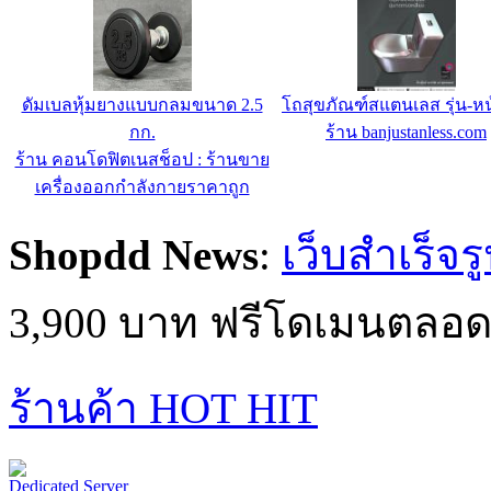
หลังคาโพลีคาร์บอเนตสแตนเลส
ดัมเบลหุ้มยางแบบกลมขนาด
คุมสะว่ายน้ำ
กก.
ร้าน banjustanless.com
ร้าน คอนโดฟิตเนสช็อป : ร้
เครื่องออกกำลังกายราคา
Shopdd News
:
เว็บสำเร็จร
3,900 บาท ฟรีโดเมนตลอด
ร้านค้า HOT HIT
Dedicated Server