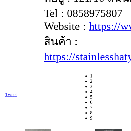
Tel : 0858975807
Website :
https://
สินค้า :
https://stainlessha
1
2
3
4
Tweet
5
6
7
8
9