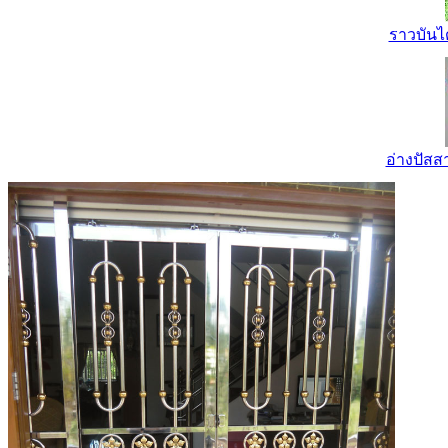
ราวบันไ
อ่างปัส