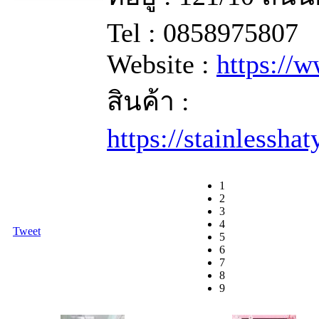
Tel : 0858975807
Website :
https://
สินค้า :
https://stainlessha
1
2
3
4
Tweet
5
6
7
8
9