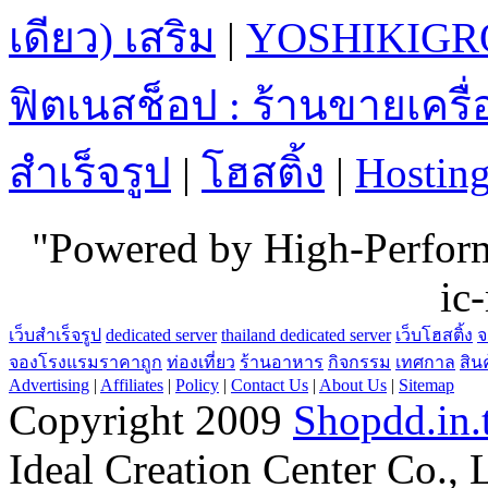
เดียว) เสริม
|
YOSHIKIGR
ฟิตเนสช็อป : ร้านขายเคร
สำเร็จรูป
|
โฮสติ้ง
|
Hostin
"Powered by High-Perfo
ic
เว็บสำเร็จรูป
dedicated server
thailand dedicated server
เว็บโฮสติ้ง
จ
จองโรงแรมราคาถูก
ท่องเที่ยว
ร้านอาหาร
กิจกรรม
เทศกาล
สิน
Advertising
|
Affiliates
|
Policy
|
Contact Us
|
About Us
|
Sitemap
Copyright 2009
Shopdd.in.
Ideal Creation Center Co., 