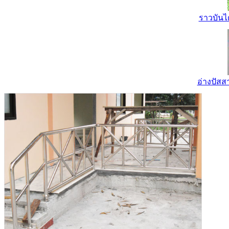
ราวบันไ
อ่างปัส