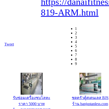
สินค้า :
https://danaifitn
819-ARM.html
1
2
3
4
Tweet
5
6
7
8
9
โถสุขภัณฑ์สแตนเลส รุ่น-หน้ามน
ชั้นวางดัมเบล 10 คู่ รุ่น 