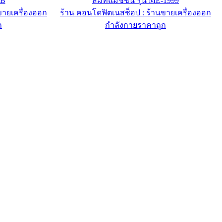
RB
สมิทแมชชีน รุ่น ME-1999
ขายเครื่องออก
ร้าน คอนโดฟิตเนสช็อป : ร้านขายเครื่องออก
ก
กำลังกายราคาถูก