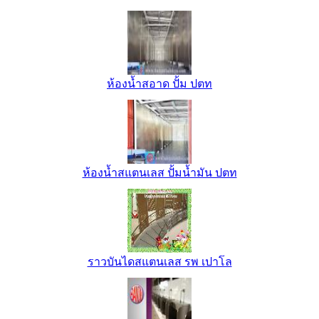
ห้องน้ำสอาด ปั้ม ปตท
ห้องน้ำสแตนเลส ปั้มน้ำมัน ปตท
ราวบันไดสแตนเลส รพ เปาโล