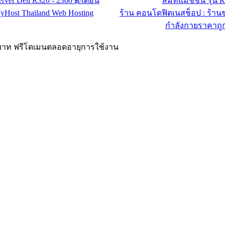
erver Dell R320 - 2300 ฿/เดือน
สมิทแมชชีน รุ่น 
yHost Thailand Web Hosting
ร้าน คอนโดฟิตเนสช็อป : ร้าน
กำลังกายราคาถู
00 บาท ฟรีโดเมนตลอดอายุการใช้งาน