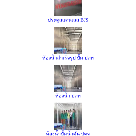
ประตูสแตนเลส BJS
ห้องน้ำสำเร็จรูป ปั้ม ปตท
ห้องน้ำ ปตท
ห้องน้ำปั้มน้ำมัน ปตท