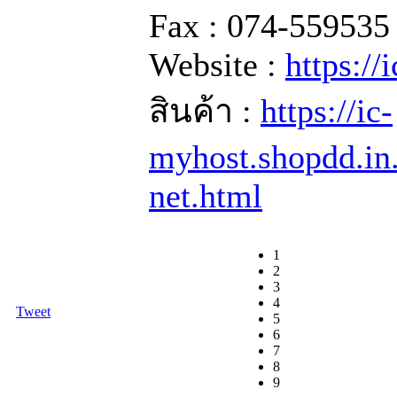
Fax : 074-559535
Website :
https://
สินค้า :
https://ic-
myhost.shopdd.in
net.html
1
2
3
4
Tweet
5
6
7
8
9