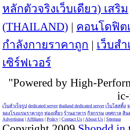
หลักตัวจริงเว็บเดียว) เสริม
(THAILAND)
|
คอนโดฟิตเ
กำลังกายราคาถูก
|
เว็บสำเ
เซิร์ฟเวอร์
"Powered by High-Perfo
ic
เว็บสำเร็จรูป
dedicated server
thailand dedicated server
เว็บโฮสติ้ง
จ
จองโรงแรมราคาถูก
ท่องเที่ยว
ร้านอาหาร
กิจกรรม
เทศกาล
สิน
Advertising
|
Affiliates
|
Policy
|
Contact Us
|
About Us
|
Sitemap
Copyright 2009
Shopdd.in.