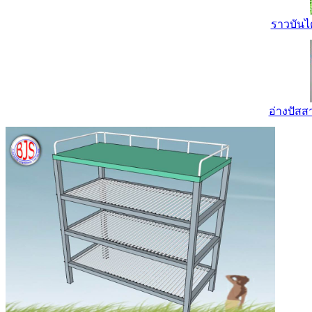
ราวบันไ
อ่างปัส