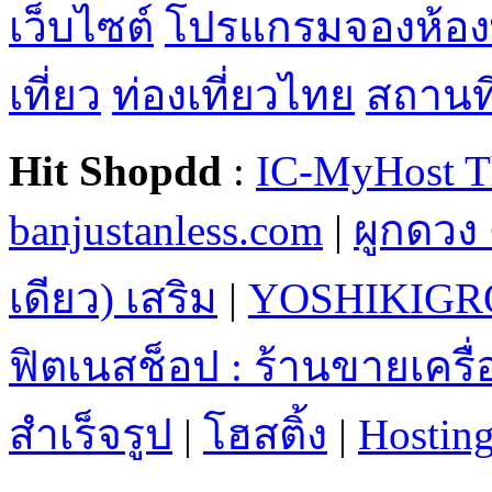
เว็บไซต์
โปรแกรมจองห้อง
เที่ยว
ท่องเที่ยวไทย
สถานที่
Hit Shopdd
:
IC-MyHost T
banjustanless.com
|
ผูกดวง 
เดียว) เสริม
|
YOSHIKIGR
ฟิตเนสช็อป : ร้านขายเคร
สำเร็จรูป
|
โฮสติ้ง
|
Hostin