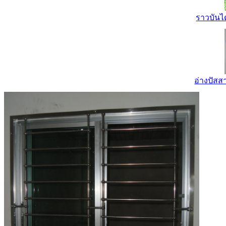
ราวบันไ
อ่างปัส