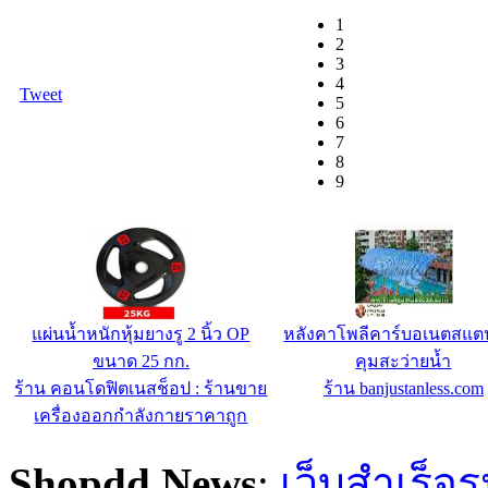
1
2
3
4
Tweet
5
6
7
8
9
Windows Web Hosting W5 - 8
เครื่องอาร์คขาเหยียบแบบสปริง
ปี
ปกติ
000
฿
ร้าน IC-MyHost Thailand 
ลดเหลือ
0
บาท
Hosting
ร้าน YOSHIKIGROUP
(THAILAND)